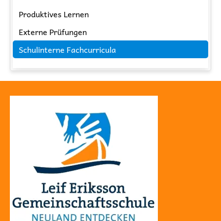
Navigation
Produktives Lernen
überspringen
Externe Prüfungen
Schulinterne Fachcurricula