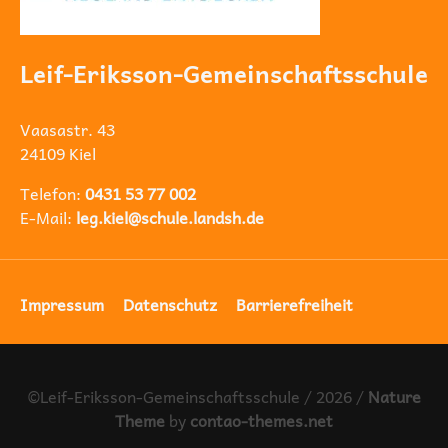
Leif-Eriksson-Gemeinschaftsschule
Vaasastr. 43
24109 Kiel
Telefon:
0431 53 77 002
E-Mail:
leg.kiel@schule.landsh.de
Navigation
Impressum
Datenschutz
Barrierefreiheit
überspringen
©Leif-Eriksson-Gemeinschaftsschule / 2026 /
Nature
Theme
by
contao-themes.net