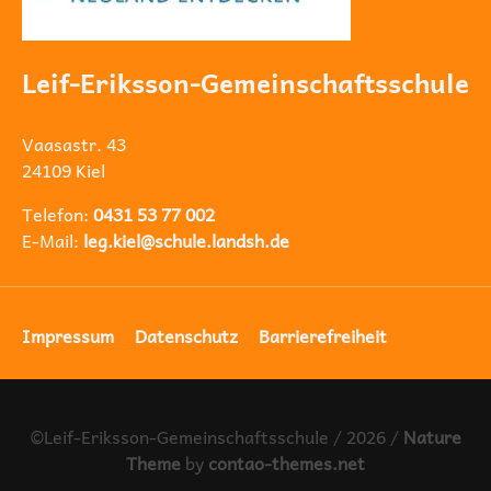
Leif-Eriksson-Gemeinschaftsschule
Vaasastr. 43
24109 Kiel
Telefon:
0431 53 77 002
E-Mail:
leg.kiel@schule.landsh.de
Navigation
Impressum
Datenschutz
Barrierefreiheit
überspringen
©Leif-Eriksson-Gemeinschaftsschule / 2026 /
Nature
Theme
by
contao-themes.net