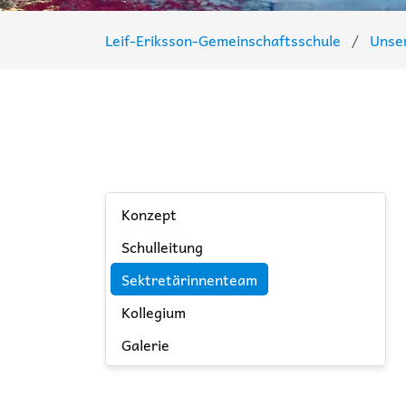
Leif-Eriksson-Gemeinschaftsschule
Unse
Navigation
Konzept
überspringen
Schulleitung
Sektretärinnenteam
Kollegium
Galerie