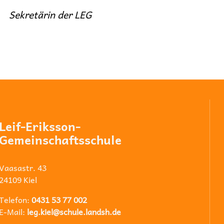
Sekretärin der LEG
Leif-Eriksson-
Gemeinschaftsschule
Vaasastr. 43
24109 Kiel
Telefon:
0431 53 77 002
E-Mail:
leg.kiel@schule.landsh.de