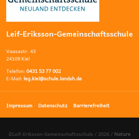
Leif-Eriksson-Gemeinschaftsschule
Vaasastr. 43
24109 Kiel
Telefon:
0431 53 77 002
E-Mail:
leg.kiel@schule.landsh.de
Navigation
Impressum
Datenschutz
Barrierefreiheit
überspringen
©Leif-Eriksson-Gemeinschaftsschule / 2026 /
Nature