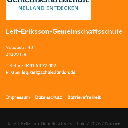
Leif-Eriksson-Gemeinschaftsschule
Vaasastr. 43
24109 Kiel
Telefon:
0431 53 77 002
E-Mail:
leg.kiel@schule.landsh.de
Navigation
Impressum
Datenschutz
Barrierefreiheit
überspringen
©Leif-Eriksson-Gemeinschaftsschule / 2026 /
Nature