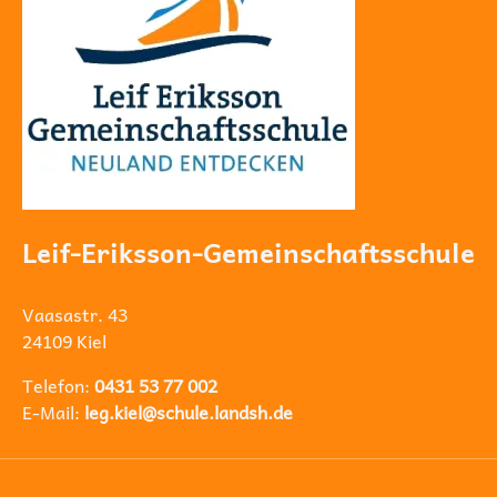
Leif-Eriksson-Gemeinschaftsschule
Vaasastr. 43
24109 Kiel
Telefon:
0431 53 77 002
E-Mail:
leg.kiel@schule.landsh.de
Navigation